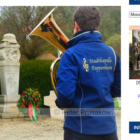
 ]
Pappenheim erlebt Hubert Aiwanger mit Botschaften die
ERANSTALTUNGEN
 ]
Kanonendonner und Pappenheimer Marsch für Hubert
RANSTALTUNGEN
 ]
Sommerabendmusik mit Pop und Musicalklängen in
KIRCHEN
[
IN