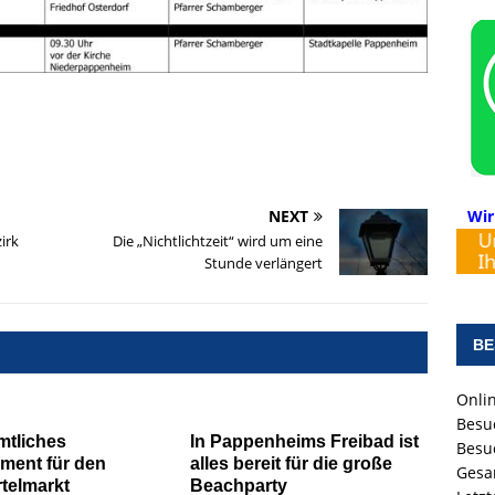
Wir
NEXT
irk
Die „Nichtlichtzeit“ wird um eine
Stunde verlängert
BE
Onlin
Besu
mtliches
In Pappenheims Freibad ist
Besu
ment für den
alles bereit für die große
Gesa
telmarkt
Beachparty