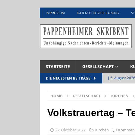
IMPRESSUM
DATENSCHUTZERKLÄRUNG
ST
STARTSEITE
GESELLSCHAFT
K
[ 5. August 2026
DIE NEUESTEN BEITRÄGE
UNTERNEHME
HOME
GESELLSCHAFT
KIRCHEN
[ 5. August 2026
Zementwerk
Volkstrauertag – T
[ 4. August 2026
VERANSTALTU
27. Oktober 2022
Kirchen
Kommenta