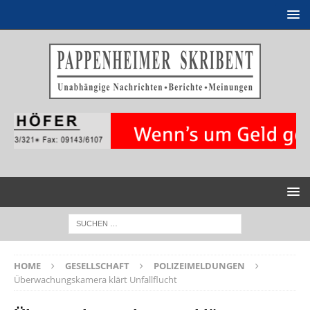
HOME
GESELLSCHAFT
POLIZEIMELDUNGEN
Überwachungskamera klärt Unfallflucht