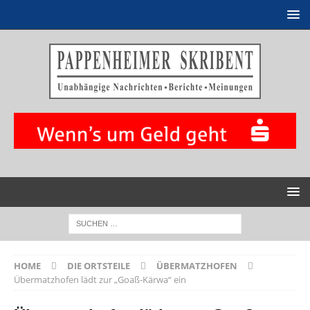
HOME
DIE ORTSTEILE
ÜBERMATZHOFEN
Übermatzhofen lädt zur „Goaß-Kärwa“ ein