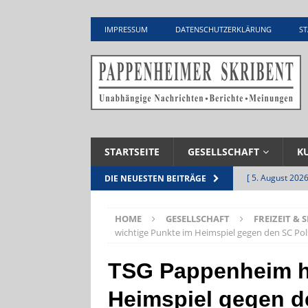
IMPRESSUM
DATENSCHUTZERKLÄRUNG
ST
STARTSEITE
GESELLSCHAFT
K
[ 5. August 2026
DIE NEUESTEN BEITRÄGE
UNTERNEHME
HOME
GESELLSCHAFT
FREIZEIT & 
[ 5. August 2026
wichtige Punkte im Heimspiel gegen den SC Po
Zementwerk
TSG Pappenheim ho
[ 4. August 2026
Heimspiel gegen d
VERANSTALTU