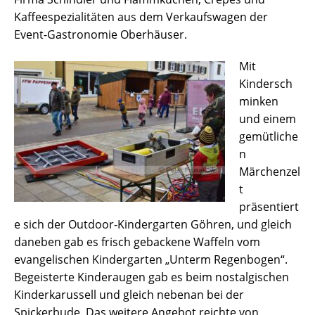
Kaffeespezialitäten aus dem Verkaufswagen der
Event-Gastronomie Oberhäuser.
Mit
Kindersch
minken
und einem
gemütliche
n
Märchenzel
t
präsentiert
e sich der Outdoor-Kindergarten Göhren, und gleich
daneben gab es frisch gebackene Waffeln vom
evangelischen Kindergarten „Unterm Regenbogen“.
Begeisterte Kinderaugen gab es beim nostalgischen
Kinderkarussell und gleich nebenan bei der
Spickerbude. Das weitere Angebot reichte von