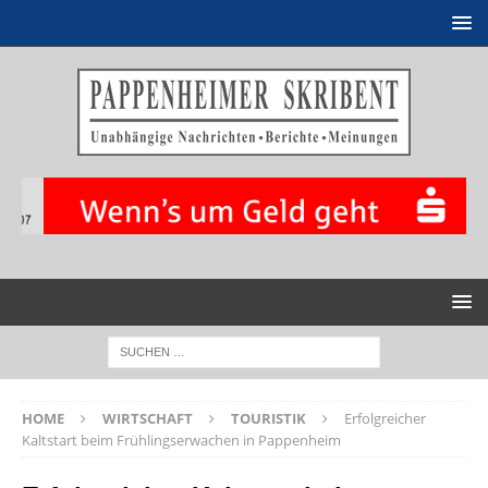
HOME
WIRTSCHAFT
TOURISTIK
Erfolgreicher
Kaltstart beim Frühlingserwachen in Pappenheim