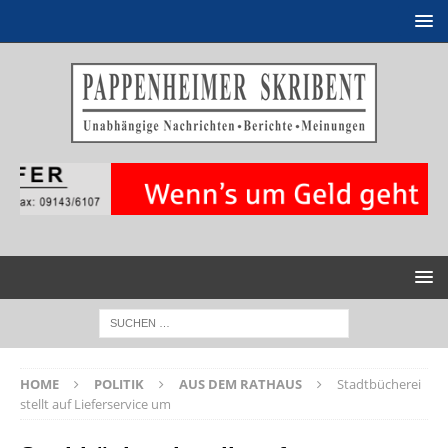
HOME
POLITIK
AUS DEM RATHAUS
Stadtbücherei
stellt auf Lieferservice um