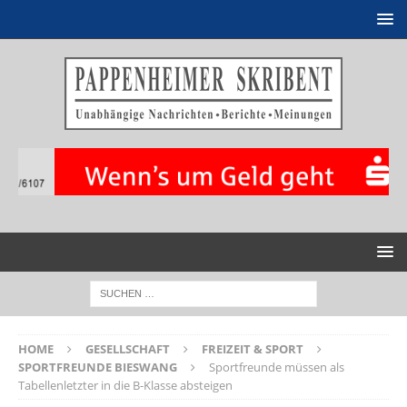
HOME
GESELLSCHAFT
FREIZEIT & SPORT
SPORTFREUNDE BIESWANG
Sportfreunde müssen als
Tabellenletzter in die B-Klasse absteigen