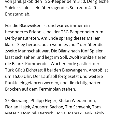
von Janik Jakob den TSG-Keeper beim 3 : 0. Der gleiche
Spieler schloss ein überragendes Solo zum 4 : 0 –
Endstand ab.
Für die Blauweißen ist und war es immer ein
besonderes Erlebnis, bei der TSG Pappenheim zum
Derby anzutreten. Am Ende sprang dieses Mal ein
klarer Sieg heraus, auch wenn es „nur“ der über die
zweite Mannschaft war. Die Bilanz nach fünf Spielen
lässt sich sehen und liegt im Soll. Zwölf Punkte zieren
die Bilanz. Kommendes Wochenende gastiert der
Türk Gücü Eichstätt II bei den Bieswangern. Anstoß ist
um 15.00 Uhr. Der Lauf soll fortgesetzt und weitere
Punkte eingefahren werden, ehe die richtig harten
Brocken auf dem Terminplan stehen.
SF Bieswang: Philipp Heger, Stefan Wiedemann,
Florian Hajek, Anusorn Sachse, Tim Schwenk, Tom
Matzelt, Dominik Dietrich, Boris Bosnjak, Janik Jakob,