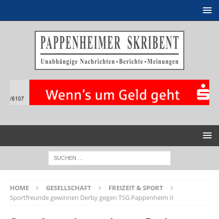
HOME
GESELLSCHAFT
FREIZEIT & SPORT
Sportfreunde gewinnen Derby gegen TSG Pappenheim II