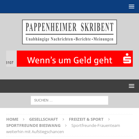
HOME
GESELLSCHAFT
FREIZEIT & SPORT
SPORTFREUNDE BIESWANG
Sportfreunde-Frauenteam
weiterhin mit Aufstiegschancen