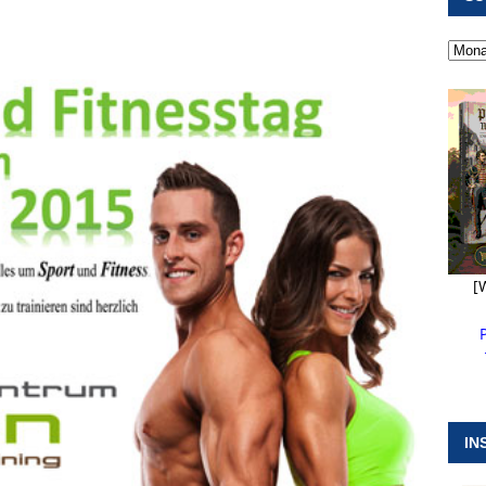
 ]
Kanonendonner und Pappenheimer Marsch für Hubert
RANSTALTUNGEN
 ]
Neue Naturparkführer verstärken das Angebot im Altmühltal
 ]
Stellenangebot beim Wasserzweckverband links der Altmühl
N
[
IN