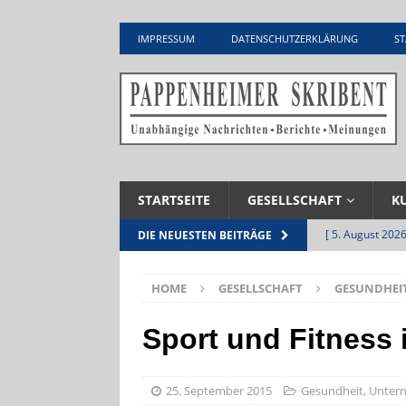
IMPRESSUM
DATENSCHUTZERKLÄRUNG
ST
STARTSEITE
GESELLSCHAFT
K
[ 5. August 2026
DIE NEUESTEN BEITRÄGE
Zementwerk
HOME
GESELLSCHAFT
GESUNDHEI
[ 4. August 2026
VERANSTALTU
Sport und Fitness
[ 4. August 2026
ankommen
V
25. September 2015
Gesundheit
,
Unter