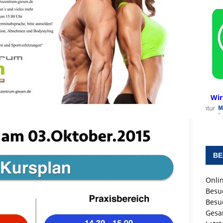
Wir
BE
Onlin
Besu
Besu
Gesa