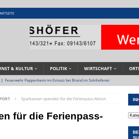
ARTSEITE
UNST & KULTUR
POLITIK
WIRTSCHAFT
ORT
 ]
Feuerwehr Pappenheim im Einsatz bei Brand im Solnhofener
EHRENAMT
SPORT
Sparkassen spenden für die Ferienpass-Aktion
IN
 ]
Militärgeschichte paddelt in Pappenheim bis heute mit
NGEN
n für die Ferienpass-
 ]
Pappenheim erlebt Hubert Aiwanger mit Botschaften die
BE
ERANSTALTUNGEN
SU