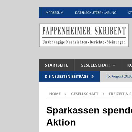
IMPRESSUM
DATENSCHUTZERKLÄRUNG
ST
STARTSEITE
GESELLSCHAFT
K
[ 5. August 2026
DIE NEUESTEN BEITRÄGE
Zementwerk
HOME
GESELLSCHAFT
FREIZEIT & 
[ 4. August 2026
VERANSTALTU
Sparkassen spende
[ 4. August 2026
Aktion
ankommen
V