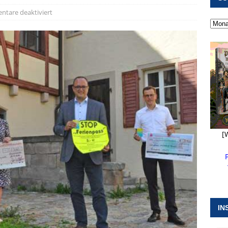
 ]
Kanonendonner und Pappenheimer Marsch für Hubert
tare deaktiviert
RANSTALTUNGEN
 ]
Neue Naturparkführer verstärken das Angebot im Altmühltal
 ]
Stellenangebot beim Wasserzweckverband links der Altmühl
N
[
IN