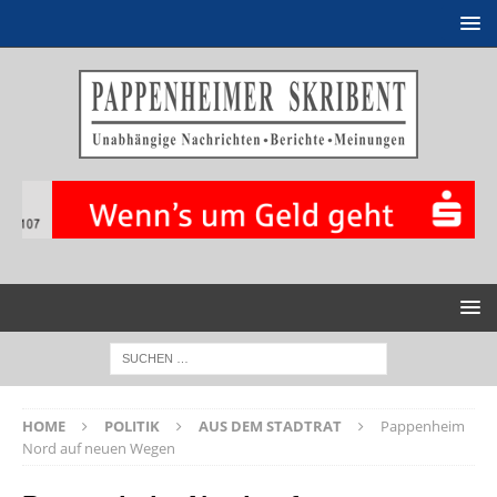
HOME
POLITIK
AUS DEM STADTRAT
Pappenheim
Nord auf neuen Wegen