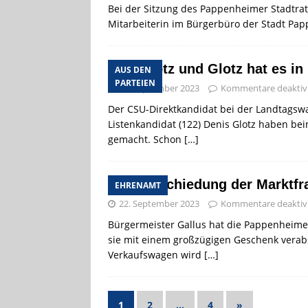
Bei der Sitzung des Pappenheimer Stadtrat
Mitarbeiterin im Bürgerbüro der Stadt Papp
Schnotz und Glotz hat es in
AUS DEN
PARTEIEN
22. September 2023
Kommentare deaktivi
Der CSU-Direktkandidat bei der Landtagsw
Listenkandidat (122) Denis Glotz haben 
gemacht. Schon
[…]
Verabschiedung der Marktf
EHRENAMT
22. September 2023
Kommentare deaktivi
Bürgermeister Gallus hat die Pappenheime
sie mit einem großzügigen Geschenk verab
Verkaufswagen wird
[…]
1
2
…
4
»