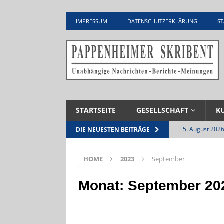
IMPRESSUM
DATENSCHUTZERKLÄRUNG
ST
STARTSEITE
GESELLSCHAFT
K
[ 5. August 2026
DIE NEUESTEN BEITRÄGE
UNTERNEHME
HOME
2023
September
[ 5. August 2026
Zementwerk
Monat:
September 20
[ 4. August 2026
VERANSTALTU