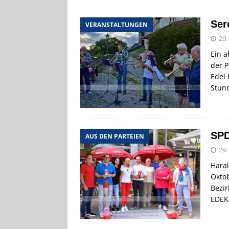
[ 4. August 2026
Ser
VERANSTALTUNGEN
ankommen
V
29.
[ 4. August 2026
Ein a
Aiwanger
VE
der P
Edel
[ 7. August 2026
Stun
Pappenheim
SPD
AUS DEN PARTEIEN
29.
Haral
Oktob
Bezir
EDEK