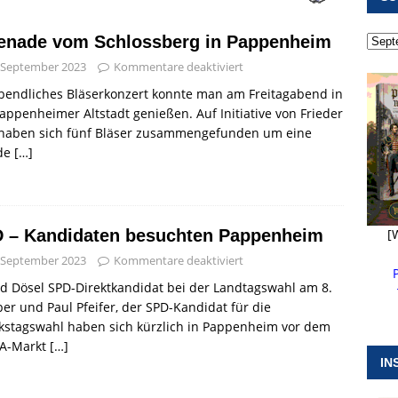
 ]
Pappenheim erlebt Hubert Aiwanger mit Botschaften die
enade vom Schlossberg in Pappenheim
ERANSTALTUNGEN
 September 2023
Kommentare deaktiviert
 ]
Kanonendonner und Pappenheimer Marsch für Hubert
bendliches Bläserkonzert konnte man am Freitagabend in
RANSTALTUNGEN
appenheimer Altstadt genießen. Auf Initiative von Frieder
 haben sich fünf Bläser zusammengefunden um eine
 ]
Sommerabendmusik mit Pop und Musicalklängen in
de
[…]
KIRCHEN
 – Kandidaten besuchten Pappenheim
[
 September 2023
Kommentare deaktiviert
d Dösel SPD-Direktkandidat bei der Landtagswahl am 8.
er und Paul Pfeifer, der SPD-Kandidat für die
kstagswahl haben sich kürzlich in Pappenheim vor dem
A-Markt
[…]
IN