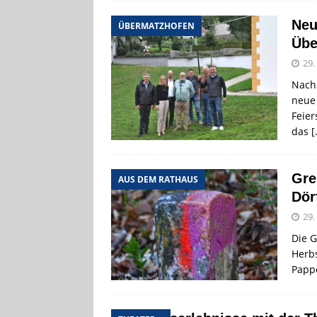
Neu
ÜBERMATZHOFEN
Übe
29.
Nach 
neue 
Feier
das
[
Gre
AUS DEM RATHAUS
Dör
29.
Die 
Herbs
Papp