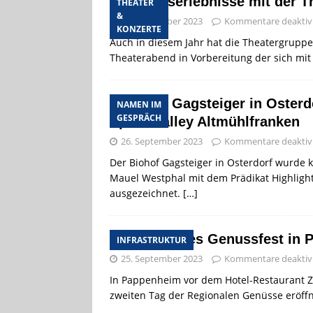
Urlaubserlebnisse mit der 
THEATER
&
29. September 2023
Kommentare deaktivi
KONZERTE
Auch in diesem Jahr hat die Theatergrupp
Theaterabend in Vorbereitung der sich mit
Biohof Gagsteiger in Osterdo
NAMEN IM
GESPRÄCH
Sprachralley Altmühlfranken
26. September 2023
Kommentare deaktivi
Der Biohof Gagsteiger in Osterdorf wurde 
Mauel Westphal mit dem Prädikat Highlight
ausgezeichnet.
[…]
Großartiges Genussfest in 
INFRASTRUKTUR
25. September 2023
Kommentare deaktivi
In Pappenheim vor dem Hotel-Restaurant 
zweiten Tag der Regionalen Genüsse eröffn