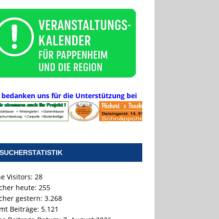
 bedanken uns für die Unterstützung bei
SUCHERSTATISTIK
e Visitors:
28
cher heute:
255
cher gestern:
3.268
mt Beiträge:
5.121