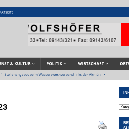
ARTSEITE
UNST & KULTUR
POLITIK
WIRTSCHAFT
ORT
 ]
Stellenangebot beim Wasserzweckverband links der Altmühl
N
IN
 ]
Feuerwehr Pappenheim im Einsatz bei Brand im Solnhofener
EHRENAMT
23
 ]
Militärgeschichte paddelt in Pappenheim bis heute mit
BE
NGEN
SU