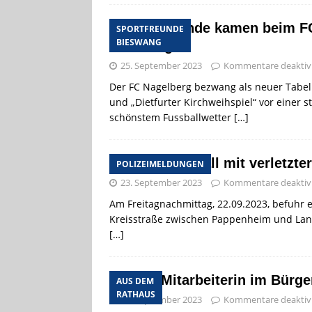
Sportfreunde kamen beim FC
SPORTFREUNDE
BIESWANG
Niederlage
25. September 2023
Kommentare deaktivi
Der FC Nagelberg bezwang als neuer Tabel
und „Dietfurter Kirchweihspiel“ vor einer s
schönstem Fussballwetter
[…]
Verkehrsunfall mit verletzte
POLIZEIMELDUNGEN
23. September 2023
Kommentare deaktivi
Am Freitagnachmittag, 22.09.2023, befuhr e
Kreisstraße zwischen Pappenheim und Lang
[…]
Neue Mitarbeiterin im Bürg
AUS DEM
RATHAUS
22. September 2023
Kommentare deaktivi