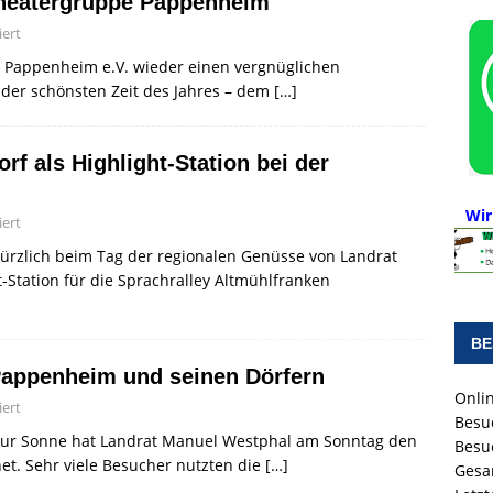
Theatergruppe Pappenheim
ert
e Pappenheim e.V. wieder einen vergnüglichen
 der schönsten Zeit des Jahres – dem
[…]
rf als Highlight-Station bei der
Wir
ert
kürzlich beim Tag der regionalen Genüsse von Landrat
-Station für die Sprachralley Altmühlfranken
BE
Pappenheim und seinen Dörfern
Onlin
ert
Besu
Zur Sonne hat Landrat Manuel Westphal am Sonntag den
Besu
et. Sehr viele Besucher nutzten die
[…]
Gesa