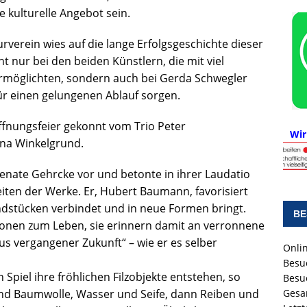
e kulturelle Angebot sein.
rverein wies auf die lange Erfolgsgeschichte dieser
t nur bei den beiden Künstlern, die mit viel
rmöglichten, sondern auch bei Gerda Schwegler
für einen gelungenen Ablauf sorgen.
ffnungsfeier gekonnt vom Trio Peter
Wir
ena Winkelgrund.
Renate Gehrcke vor und betonte in ihrer Laudatio
en der Werke. Er, Hubert Baumann, favorisiert
ndstücken verbindet und in neue Formen bringt.
BE
tionen zum Leben, sie erinnern damit an verronnene
us vergangener Zukunft“ – wie er es selber
Onlin
Besu
 Spiel ihre fröhlichen Filzobjekte entstehen, so
Besu
 und Baumwolle, Wasser und Seife, dann Reiben und
Gesa