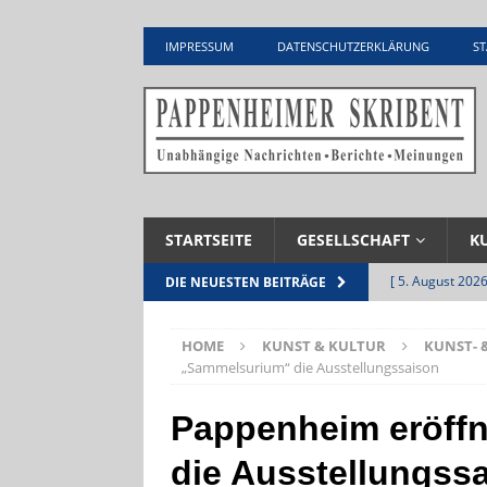
IMPRESSUM
DATENSCHUTZERKLÄRUNG
ST
STARTSEITE
GESELLSCHAFT
K
[ 5. August 2026
DIE NEUESTEN BEITRÄGE
UNTERNEHME
HOME
KUNST & KULTUR
KUNST- 
[ 5. August 2026
„Sammelsurium“ die Ausstellungssaison
Zementwerk
Pappenheim eröffn
[ 4. August 2026
die Ausstellungss
VERANSTALTU