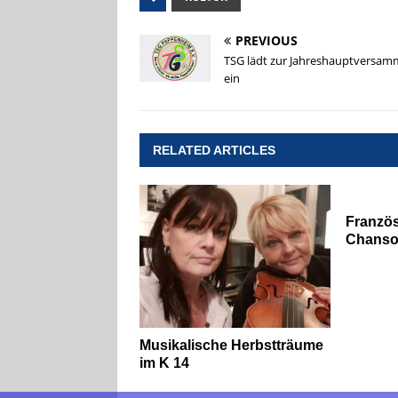
PREVIOUS
TSG lädt zur Jahreshauptversam
ein
RELATED ARTICLES
Französ
Chanso
Musikalische Herbstträume
im K 14