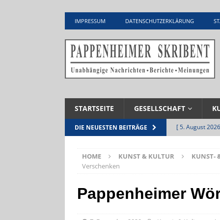
IMPRESSUM
DATENSCHUTZERKLÄRUNG
ST
STARTSEITE
GESELLSCHAFT
K
[ 5. August 2026
DIE NEUESTEN BEITRÄGE
Zementwerk
HOME
KUNST & KULTUR
KUNST- 
[ 4. August 2026
Verschenken
VERANSTALTU
Pappenheimer Wör
[ 4. August 2026
ankommen
V