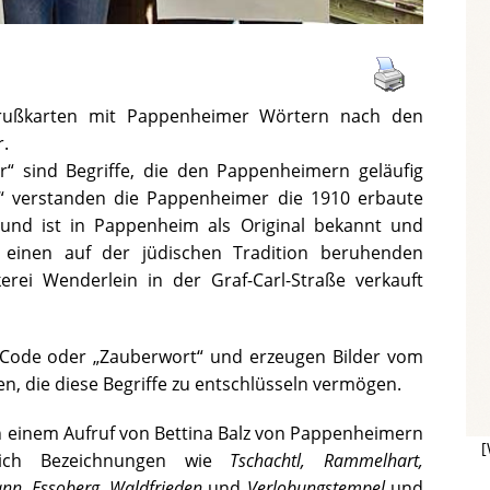
Grußkarten mit Pappenheimer Wörtern nach den
r.
“ sind Begriffe, die den Pappenheimern geläufig
“ verstanden die Pappenheimer die 1910 erbaute
 und ist in Pappenheim als Original bekannt und
r einen auf der jüdischen Tradition beruhenden
rei Wenderlein in der Graf-Carl-Straße verkauft
 Code oder „Zauberwort“ und erzeugen Bilder vom
, die diese Begriffe zu entschlüsseln vermögen.
h einem Aufruf von Bettina Balz von Pappenheimern
[
 sich Bezeichnungen wie
Tschachtl, Rammelhart,
nn, Essoberg, Waldfrieden
und
Verlobungstempel
und