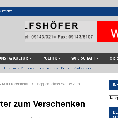
ARTSEITE
UNST & KULTUR
POLITIK
WIRTSCHAFT
ORT
 ]
Feuerwehr Pappenheim im Einsatz bei Brand im Solnhofener
EHRENAMT
& KULTURVEREIN
Pappenheimer Wörter zum
IN
 ]
Militärgeschichte paddelt in Pappenheim bis heute mit
NGEN
ter zum Verschenken
 ]
Pappenheim erlebt Hubert Aiwanger mit Botschaften die
BE
ERANSTALTUNGEN
SU