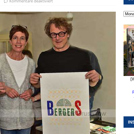
Kommentare deaktiviert
 ]
Kanonendonner und Pappenheimer Marsch für Hubert
RANSTALTUNGEN
 ]
Neue Naturparkführer verstärken das Angebot im Altmühltal
 ]
Stellenangebot beim Wasserzweckverband links der Altmühl
N
[
IN