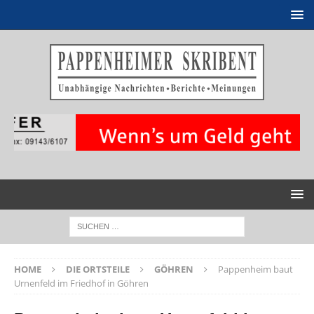
HOME
DIE ORTSTEILE
GÖHREN
Pappenheim baut
Urnenfeld im Friedhof in Göhren