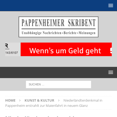
HOME
KUNST & KULTUR
Niederländterdenkmal in
Pappenheim erstrahlt zur Maienfahrt in neuem Glanz