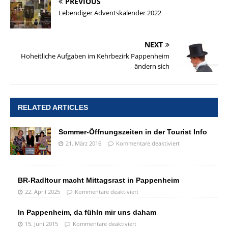
PREVIOUS
Lebendiger Adventskalender 2022
NEXT
Hoheitliche Aufgaben im Kehrbezirk Pappenheim
ändern sich
RELATED ARTICLES
Sommer-Öffnungszeiten in der Tourist Info
21. März 2016
Kommentare deaktiviert
BR-Radltour macht Mittagsrast in Pappenheim
22. April 2025
Kommentare deaktiviert
In Pappenheim, da fühln mir uns daham
15. Juni 2015
Kommentare deaktiviert