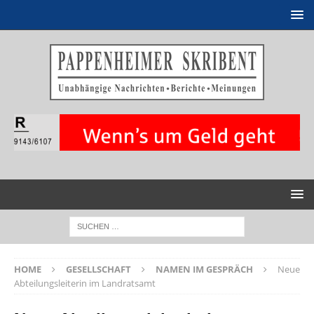
HOME
GESELLSCHAFT
NAMEN IM GESPRÄCH
Neue
Abteilungsleiterin im Landratsamt