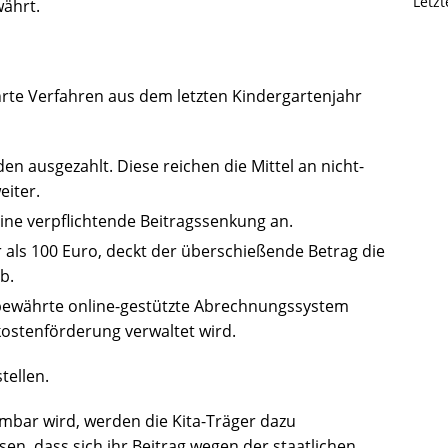
Letz
ährt.
hrte Verfahren aus dem letzten Kindergartenjahr
n ausgezahlt. Diese reichen die Mittel an nicht-
eiter.
ine verpflichtende Beitragssenkung an.
r als 100 Euro, deckt der überschießende Betrag die
ab.
 bewährte online-gestützte Abrechnungssystem
kostenförderung verwaltet wird.
tellen.
mbar wird, werden die Kita-Träger dazu
isen, dass sich ihr Beitrag wegen der staatlichen