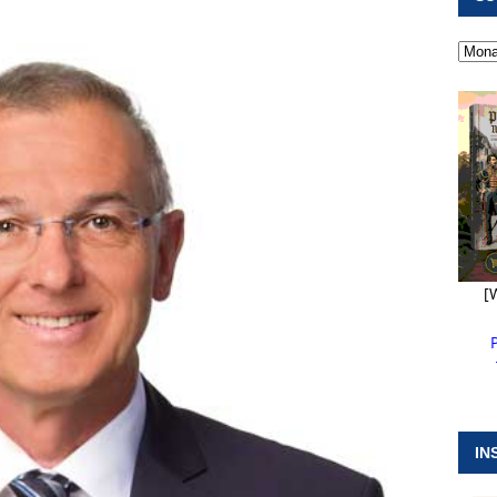
 ]
Militärgeschichte paddelt in Pappenheim bis heute mit
NGEN
 ]
Pappenheim erlebt Hubert Aiwanger mit Botschaften die
ERANSTALTUNGEN
 ]
Wasserversorgung rechts der Altmühl stellt sich neu auf
R
[
IN