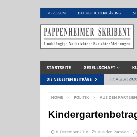
IMPRESSUM
DATENSCHUTZERKLÄRUNG
ST
STARTSEITE
GESELLSCHAFT
K
[ 7. August 2026
DIE NEUESTEN BEITRÄGE
Pappenheim
HOME
POLITIK
AUS DEN PARTEIE
[ 5. August 2026
UNTERNEHME
Kindergartenbetra
[ 5. August 2026
Zementwerk
8. Dezember 2018
Aus den Parteien