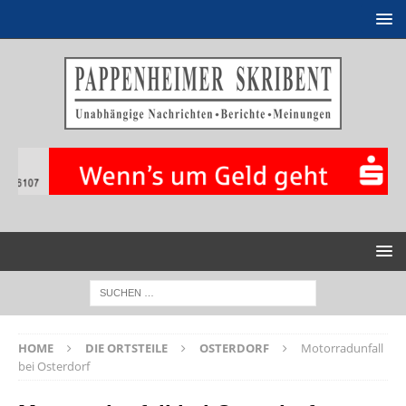
HOME
DIE ORTSTEILE
OSTERDORF
Motorradunfall
bei Osterdorf