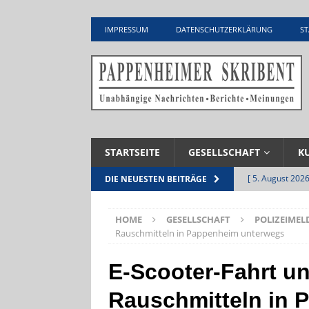
IMPRESSUM
DATENSCHUTZERKLÄRUNG
ST
STARTSEITE
GESELLSCHAFT
K
[ 5. August 2026
DIE NEUESTEN BEITRÄGE
Zementwerk
HOME
GESELLSCHAFT
POLIZEIME
[ 4. August 2026
Rauschmitteln in Pappenheim unterwegs
VERANSTALTU
E-Scooter-Fahrt un
[ 4. August 2026
Rauschmitteln in 
ankommen
V