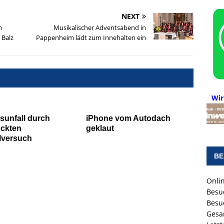
NEXT
m
Musikalischer Adventsabend in
 Balz
Pappenheim lädt zum Innehalten ein
Wir
sunfall durch
iPhone vom Autodach
ückten
geklaut
lversuch
BE
Onlin
Besu
Besu
Gesa