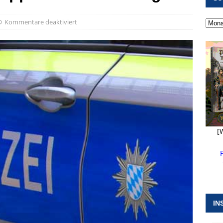
 ]
Kanonendonner und Pappenheimer Marsch für Hubert
Kommentare deaktiviert
RANSTALTUNGEN
 ]
Neue Naturparkführer verstärken das Angebot im Altmühltal
 ]
Stellenangebot beim Wasserzweckverband links der Altmühl
N
[
IN