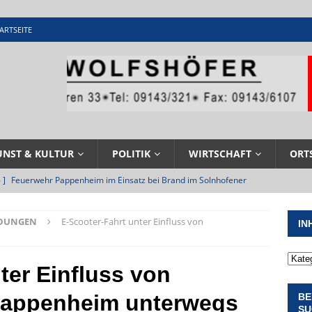
ARTSEITE
UNST & KULTUR
POLITIK
WIRTSCHAFT
ORT
 ]
Feuerwehr Pappenheim im Einsatz bei Brand im Solnhofener
EHRENAMT
LDUNGEN
E-Scooter-Fahrt unter Einfluss von
IN
 ]
Militärgeschichte paddelt in Pappenheim bis heute mit
NGEN
ter Einfluss von
 ]
Pappenheim erlebt Hubert Aiwanger mit Botschaften die
Pappenheim unterwegs
BE
ERANSTALTUNGEN
SU