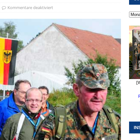
 ]
Pappenheim erlebt Hubert Aiwanger mit Botschaften die
Kommentare deaktiviert
ERANSTALTUNGEN
 ]
Kanonendonner und Pappenheimer Marsch für Hubert
RANSTALTUNGEN
 ]
Sommerabendmusik mit Pop und Musicalklängen in
KIRCHEN
[
IN