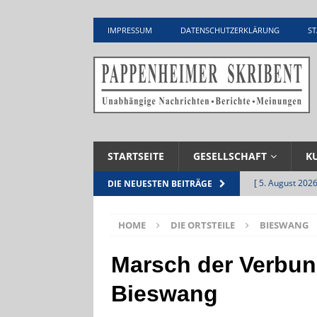
IMPRESSUM
DATENSCHUTZERKLÄRUNG
ST
STARTSEITE
GESELLSCHAFT
K
[ 5. August 2026
DIE NEUESTEN BEITRÄGE
UNTERNEHME
HOME
DIE ORTSTEILE
BIESWANG
[ 5. August 2026
Zementwerk
Marsch der Verbund
[ 4. August 2026
Bieswang
VERANSTALTU