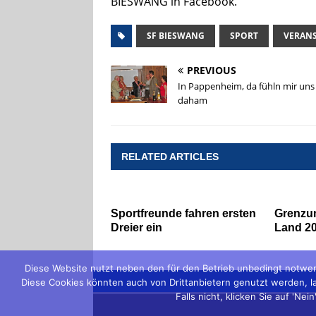
BIESWANG in Facebook.
SF BIESWANG
SPORT
VERAN
PREVIOUS
In Pappenheim, da fühln mir uns
daham
RELATED ARTICLES
Sportfreunde fahren ersten
Grenzu
Dreier ein
Land 2
Diese Website nutzt neben den für den Betrieb unbedingt notwen
Diese Cookies könnten auch von Drittanbietern genutzt werden, lau
Falls nicht, klicken Sie auf 'N