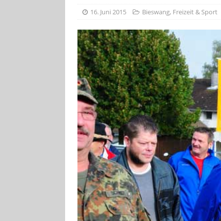
[ 4. August 2026
16. Juni 2015
Bieswang
,
Freizeit & Sport
ankommen
V
[ 4. August 2026
Aiwanger
VE
[ 7. August 2026
Pappenheim