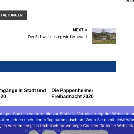
Letz
STALTUNGEN
NEXT
Der Eichwiesensteg wird erneuert
mgänge in Stadt und
Die Pappenheimer
020
Freibadnacht 2020
digen Cookies weitere, die zur Statistik, Verbesserung der Webseite 
IMPRES
fen jedoch nach einem Tag automatisch ab. Wenn Sie damit einverstanden 
ein', es werden lediglich technisch notwendige Cookies für diese Webseit
Copyright 2003-2026 Peter Prusakow, Pappenheim