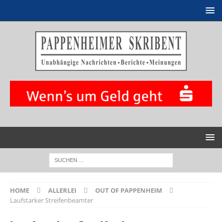
HOME
ALLERLEI
OUT OF PAPPENHEIM
Laufstarker Streifenbeamter