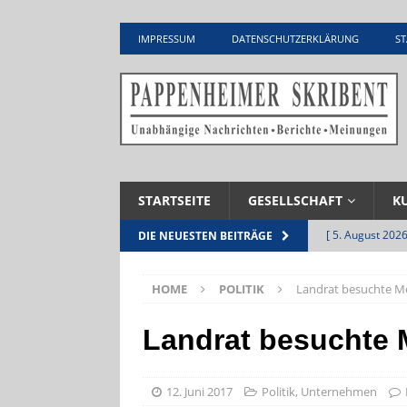
IMPRESSUM
DATENSCHUTZERKLÄRUNG
ST
STARTSEITE
GESELLSCHAFT
K
[ 5. August 2026
DIE NEUESTEN BEITRÄGE
Zementwerk
HOME
POLITIK
Landrat besuchte Me
[ 4. August 2026
VERANSTALTU
Landrat besuchte 
[ 4. August 2026
ankommen
V
12. Juni 2017
Politik
,
Unternehmen