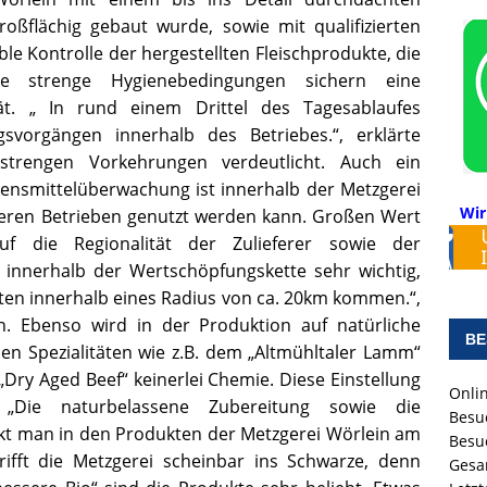
oßflächig gebaut wurde, sowie mit qualifizierten
ble Kontrolle der hergestellten Fleischprodukte, die
ie strenge Hygienebedingungen sichern eine
tät. „ In rund einem Drittel des Tagesablaufes
svorgängen innerhalb des Betriebes.“, erklärte
 strengen Vorkehrungen verdeutlicht. Auch ein
ebensmittelüberwachung ist innerhalb der Metzgerei
Wir
eren Betrieben genutzt werden kann. Großen Wert
uf die Regionalität der Zulieferer sowie der
 innerhalb der Wertschöpfungskette sehr wichtig,
ten innerhalb eines Radius von ca. 20km kommen.“,
n. Ebenso wird in der Produktion auf natürliche
BE
den Spezialitäten wie z.B. dem „Altmühltaler Lamm“
Dry Aged Beef“ keinerlei Chemie. Diese Einstellung
Onlin
Die naturbelassene Zubereitung sowie die
Besu
t man in den Produkten der Metzgerei Wörlein am
Besu
rifft die Metzgerei scheinbar ins Schwarze, denn
Gesa