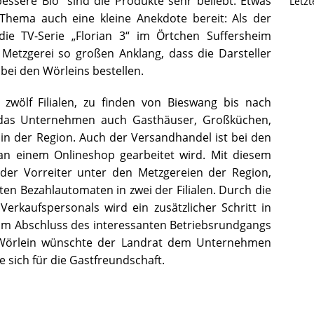
essere Bio“ sind die Produkte sehr beliebt. Etwas
Letz
Thema auch eine kleine Anekdote bereit: Als der
ie TV-Serie „Florian 3“ im Örtchen Suffersheim
Metzgerei so großen Anklang, dass die Darsteller
bei den Wörleins bestellen.
wölf Filialen, zu finden von Bieswang bis nach
t das Unternehmen auch Gasthäuser, Großküchen,
in der Region. Auch der Versandhandel ist bei den
an einem Onlineshop gearbeitet wird. Mit diesem
der Vorreiter unter den Metzgereien der Region,
en Bezahlautomaten in zwei der Filialen. Durch die
rkaufspersonals wird ein zusätzlicher Schritt in
m Abschluss des interessanten Betriebsrundgangs
Wörlein wünschte der Landrat dem Unternehmen
e sich für die Gastfreundschaft.