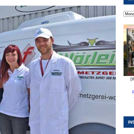
 ]
Kanonendonner und Pappenheimer Marsch für Hubert
RANSTALTUNGEN
 ]
Neue Naturparkführer verstärken das Angebot im Altmühltal
 ]
Stellenangebot beim Wasserzweckverband links der Altmühl
N
[
IN