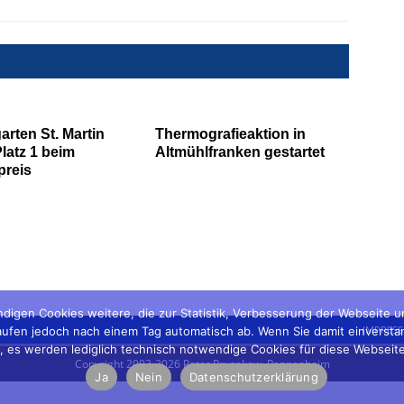
arten St. Martin
Thermografieaktion in
Platz 1 beim
Altmühlfranken gestartet
preis
digen Cookies weitere, die zur Statistik, Verbesserung der Webseite 
IMPRES
fen jedoch nach einem Tag automatisch ab. Wenn Sie damit einverstanden 
ein', es werden lediglich technisch notwendige Cookies für diese Webseit
Copyright 2003-2026 Peter Prusakow, Pappenheim
Ja
Nein
Datenschutzerklärung