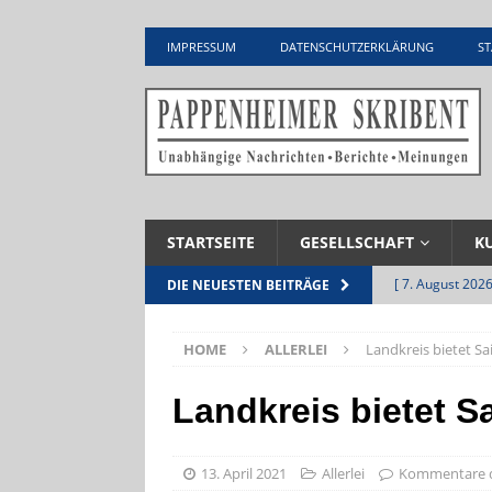
IMPRESSUM
DATENSCHUTZERKLÄRUNG
ST
STARTSEITE
GESELLSCHAFT
K
[ 7. August 2026
DIE NEUESTEN BEITRÄGE
Pappenheim
HOME
ALLERLEI
Landkreis bietet S
[ 5. August 2026
UNTERNEHME
Landkreis bietet S
[ 5. August 2026
Zementwerk
13. April 2021
Allerlei
Kommentare d