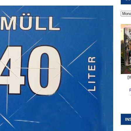
 ]
Militärgeschichte paddelt in Pappenheim bis heute mit
NGEN
 ]
Pappenheim erlebt Hubert Aiwanger mit Botschaften die
ERANSTALTUNGEN
 ]
Wasserversorgung rechts der Altmühl stellt sich neu auf
R
[
IN