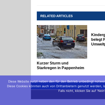
RELATED ARTICLES
Kinderg
belegt 
Umwelt
Kurzer Sturm und
Starkregen in Pappenheim
Diese Website nutzt neben den für den Betrieb unbedingt notwen
Diese Cookies könnten auch von Drittanbietern genutzt werden, lau
Falls nicht, klicken Sie auf 'N