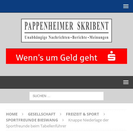
HOME
GESELLSCHAFT
FREIZEIT & SPORT
SPORTFREUNDE BIESWANG
Knappe Niederlage der
Sportfreunde beim Tabellenführer