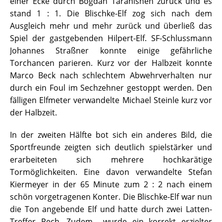
einer Ecke durch Bogdan Taranishen zurück und es
stand 1 : 1. Die Blischke-Elf zog sich nach dem
Ausgleich mehr und mehr zurück und überließ das
Spiel der gastgebenden Hilpert-Elf. SF-Schlussmann
Johannes Straßner konnte einige gefährliche
Torchancen parieren. Kurz vor der Halbzeit konnte
Marco Beck nach schlechtem Abwehrverhalten nur
durch ein Foul im Sechzehner gestoppt werden. Den
fälligen Elfmeter verwandelte Michael Steinle kurz vor
der Halbzeit.
In der zweiten Hälfte bot sich ein anderes Bild, die
Sportfreunde zeigten sich deutlich spielstärker und
erarbeiteten sich mehrere hochkarätige
Tormöglichkeiten. Eine davon verwandelte Stefan
Kiermeyer in der 65 Minute zum 2 : 2 nach einem
schön vorgetragenen Konter. Die Blischke-Elf war nun
die Ton angebende Elf und hatte durch zwei Latten-
Treffer Pech. Zudem wurde ein korrekt erzielter