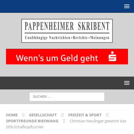
HOME
GESELLSCHAFT
FREIZEIT & SPORT
SPORTFREUNDE BIESWANG
Christian Neulinger gewinnt das
SFB-Schafkopfturnier