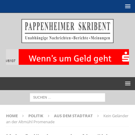
HOME
POLITIK
AUS DEM STADTRAT
Kein Geländer
an der Altmühl Promenade