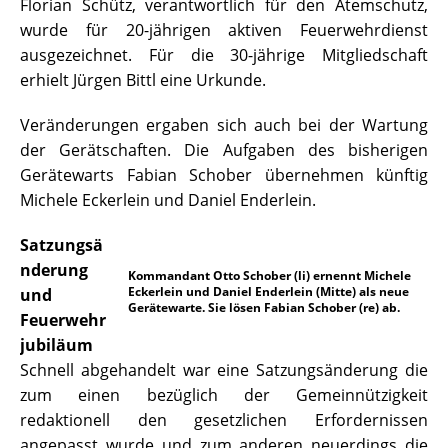
Florian Schütz, verantwortlich für den Atemschutz,
wurde für 20-jährigen aktiven Feuerwehrdienst
ausgezeichnet. Für die 30-jährige Mitgliedschaft
erhielt Jürgen Bittl eine Urkunde.
Veränderungen ergaben sich auch bei der Wartung
der Gerätschaften. Die Aufgaben des bisherigen
Gerätewarts Fabian Schober übernehmen künftig
Michele Eckerlein und Daniel Enderlein.
Satzungsä
nderung
Kommandant Otto Schober (li) ernennt Michele
Eckerlein und Daniel Enderlein (Mitte) als neue
und
Gerätewarte. Sie lösen Fabian Schober (re) ab.
Feuerwehr
jubiläum
Schnell abgehandelt war eine Satzungsänderung die
zum einen bezüglich der Gemeinnützigkeit
redaktionell den gesetzlichen Erfordernissen
angepasst wurde und zum anderen neuerdings die