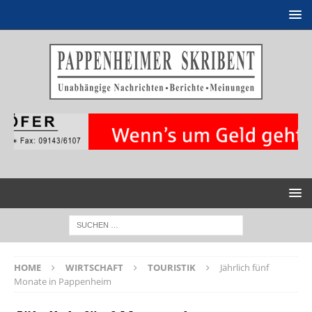
HOME
WIRTSCHAFT
TOURISTIK
Jährlich fünf
Monate in Pappenheim