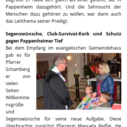
Pappenheim dazugehört. Und die Sehnsucht der
Menschen dazu gehören zu wollen, war dann auch
das Leitthema seiner Predigt.
Segenswünsche, Club-Survival-Korb und Schutz
gegen Pappenheimer Tief
Bei dem Empfang
im evangelischen Gemeindehaus
gab es für
Pfarrer
Schamberg
er von
vielen
Seiten
Willkomme
nsgrüße
und
Segenswünsche für seine neue Aufgabe. Diese
überbrachte zunächst Pfarrerin Manuela Reißig, die