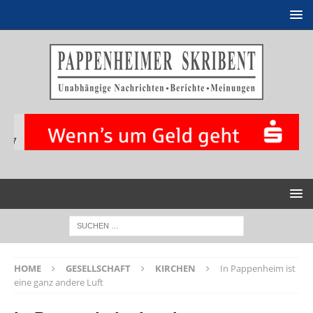
HOME
GESELLSCHAFT
KIRCHEN
In Pappenheim ist
eine ganz andere Luft