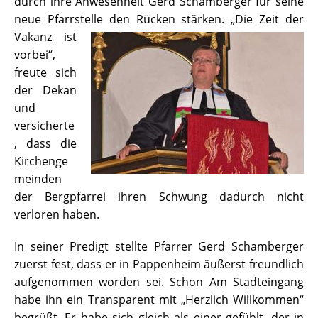
durch ihre Anwesenheit Gerd Schamberger für seine
neue Pfarrstelle den Rücken stärken.
„Die Zeit der
Vakanz ist
vorbei“,
freute sich
der Dekan
und
versicherte
, dass die
Kirchenge
meinden
der Bergpfarrei ihren Schwung dadurch nicht
verloren haben.
In seiner Predigt stellte Pfarrer Gerd Schamberger
zuerst fest, dass er in Pappenheim äußerst freundlich
aufgenommen worden sei. Schon Am Stadteingang
habe ihn ein Transparent mit „Herzlich Willkommen“
begrüßt. Er habe sich gleich als einer gefühlt, der in