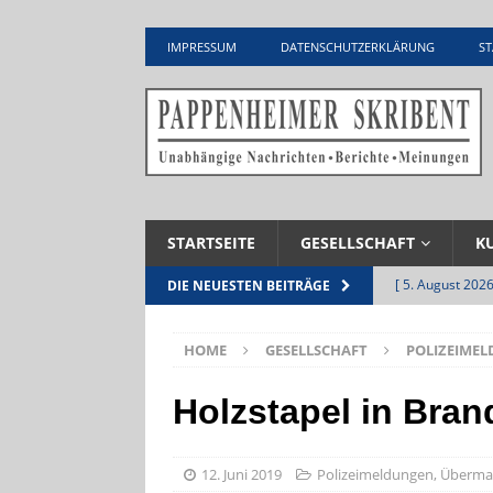
IMPRESSUM
DATENSCHUTZERKLÄRUNG
ST
STARTSEITE
GESELLSCHAFT
K
[ 5. August 2026
DIE NEUESTEN BEITRÄGE
UNTERNEHME
HOME
GESELLSCHAFT
POLIZEIME
[ 5. August 2026
Zementwerk
Holzstapel in Bran
[ 4. August 2026
VERANSTALTU
12. Juni 2019
Polizeimeldungen
,
Überma