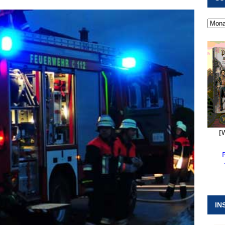
 ]
Pappenheim erlebt Hubert Aiwanger mit Botschaften die
ERANSTALTUNGEN
 ]
Kanonendonner und Pappenheimer Marsch für Hubert
RANSTALTUNGEN
 ]
Sommerabendmusik mit Pop und Musicalklängen in
KIRCHEN
[
IN