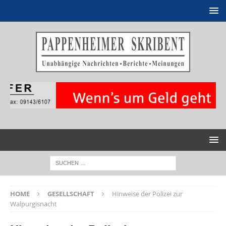
HOME
GESELLSCHAFT
Hinweise der Polizei zur
Walpurgisnacht