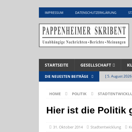
IMPRESSUM
DATENSCHUTZERKLÄRUNG
ST
STARTSEITE
GESELLSCHAFT
K
[ 4. August 2026
DIE NEUESTEN BEITRÄGE
VERANSTALTU
HOME
POLITIK
STADTENTWICKL
[ 4. August 2026
ankommen
V
Hier ist die Politik
[ 4. August 2026
VERANSTAL
31. Oktober 2014
Stadtentwicklung
K