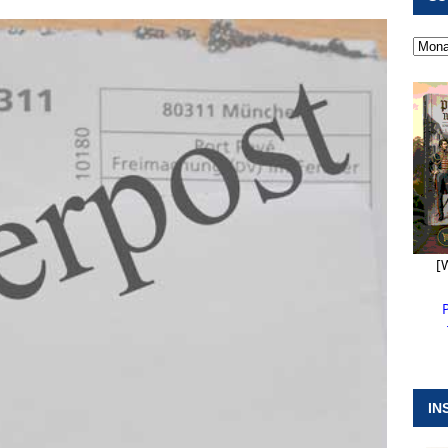
 ]
Neue Naturparkführer verstärken das Angebot im Altmühltal
 ]
Stellenangebot beim Wasserzweckverband links der Altmühl
 ]
Feuerwehr Pappenheim im Einsatz bei Brand im Solnhofener
EHRENAMT
[
IN