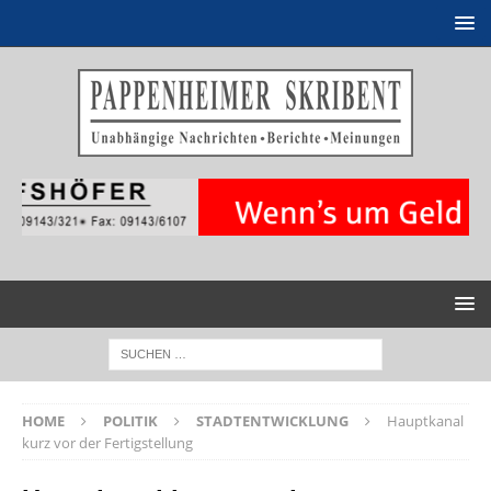
HOME
POLITIK
STADTENTWICKLUNG
Hauptkanal
kurz vor der Fertigstellung