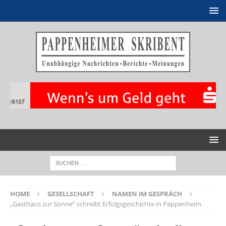
HOME
GESELLSCHAFT
NAMEN IM GESPRÄCH
„Gasthaus zur Sonne“ schreibt Erfolgsgeschichte in Pappenheim