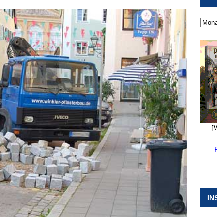
 ]
Militärgeschichte paddelt in Pappenheim bis heute mit
NGEN
 ]
Pappenheim erlebt Hubert Aiwanger mit Botschaften die
ERANSTALTUNGEN
 ]
Wasserversorgung rechts der Altmühl stellt sich neu auf
R
[
IN