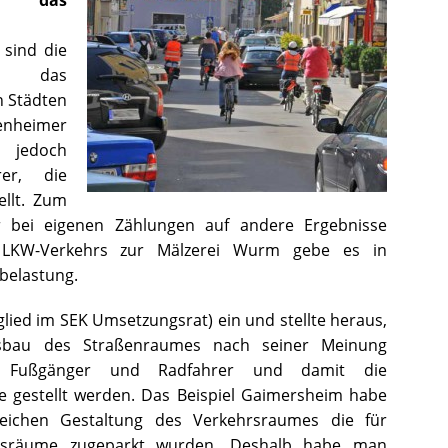
 sind die
nd das
 Städten
enheimer
s jedoch
er, die
ellt. Zum
 bei eigenen Zählungen auf andere Ergebnisse
KW-Verkehrs zur Mälzerei Wurm gebe es in
belastung.
tglied im SEK Umsetzungsrat) ein und stellte heraus,
sbau des Straßenraumes nach seiner Meinung
 für Fußgänger und Radfahrer und damit die
age gestellt werden. Das Beispiel Gaimersheim habe
leichen Gestaltung des Verkehrsraumes die für
ltsräume zugeparkt wurden. Deshalb habe man