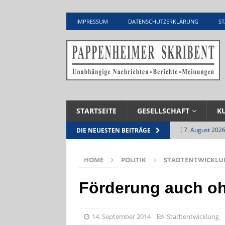
IMPRESSUM
DATENSCHUTZERKLÄRUNG
ST
STARTSEITE
GESELLSCHAFT
K
[ 7. August 2026
DIE NEUESTEN BEITRÄGE
Pappenheim
HOME
POLITIK
STADTENTWICKLU
[ 5. August 2026
UNTERNEHME
Förderung auch ohn
[ 5. August 2026
Zementwerk
14. September 2014
Stadtentwicklung