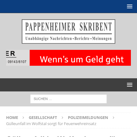
HOME
GESELLSCHAFT
POLIZEIMELDUNGEN
Gülleunfall im Wolfstal sorgt für Feuerwehreinsatz