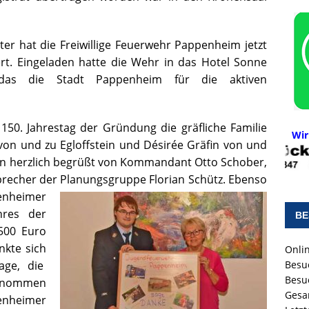
ter hat die Freiwillige Feuerwehr Pappenheim jetzt
t. Eingeladen hatte die Wehr in das Hotel Sonne
das die Stadt Pappenheim für die aktiven
50. Jahrestag der Gründung die gräfliche Familie
Wir
 von und zu Egloffstein und Désirée Gräfin von und
rden herzlich begrüßt von Kommandant Otto Schober,
cher der Planungsgruppe Florian Schütz.
Ebenso
enheimer
hres der
BE
500 Euro
kte sich
Onlin
lage, die
Besu
Besu
nommen
Gesa
enheimer