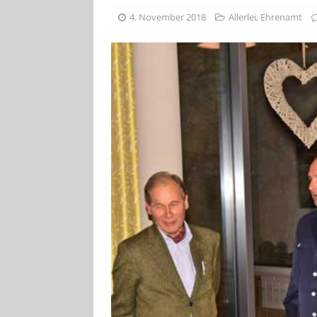
[ 4. August 2026
4. November 2018
Allerlei
,
Ehrenamt
ankommen
V
[ 4. August 2026
Aiwanger
VE
[ 7. August 2026
Pappenheim