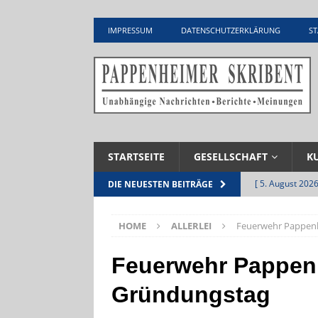
IMPRESSUM
DATENSCHUTZERKLÄRUNG
ST
STARTSEITE
GESELLSCHAFT
K
[ 5. August 2026
DIE NEUESTEN BEITRÄGE
UNTERNEHME
HOME
ALLERLEI
Feuerwehr Pappenh
[ 5. August 2026
Zementwerk
Feuerwehr Pappenh
[ 4. August 2026
Gründungstag
VERANSTALTU