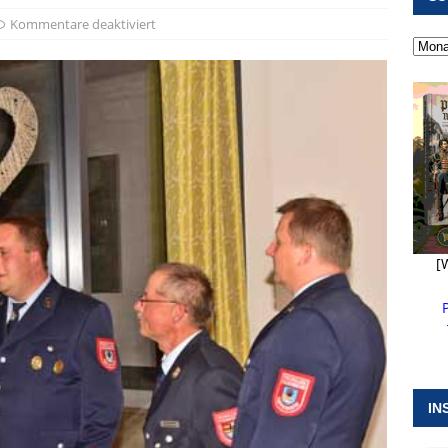
 ]
Pappenheim erlebt Hubert Aiwanger mit Botschaften die
Kommentare deaktiviert
ERANSTALTUNGEN
 ]
Kanonendonner und Pappenheimer Marsch für Hubert
RANSTALTUNGEN
 ]
Sommerabendmusik mit Pop und Musicalklängen in
KIRCHEN
[
IN