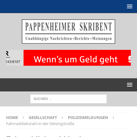
HOME
GESELLSCHAFT
POLIZEIMELDUNGEN
Fahrraddiebstahl in der Deisingstraße