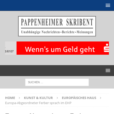
HOME
KUNST & KULTUR
EUROPÄISCHES HAUS
Europa-Abgeordneter Ferber sprach im EHP