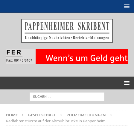
HOME
GESELLSCHAFT
POLIZEIMELDUNGEN
Radfahrer stürzte auf der Altmühlbrücke in Pappenheim