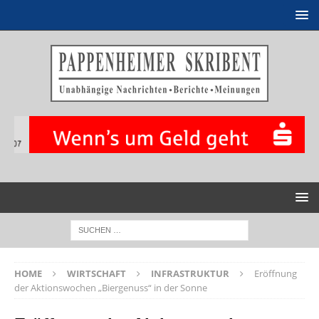
HOME
WIRTSCHAFT
INFRASTRUKTUR
Eröffnung
der Aktionswochen „Biergenuss“ in der Sonne