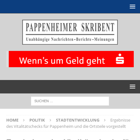
HOME
POLITIK
STADTENTWICKLUNG
Ergebnisse
des Vitalitätschecks für Pappenheim und die Ortsteile vorgestellt