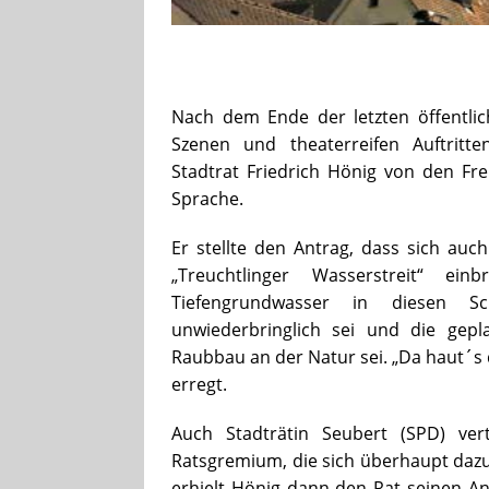
Nach dem Ende der letzten öffentlich
Szenen und theaterreifen Auftritt
Stadtrat Friedrich Hönig von den Fr
Sprache.
Er stellte den Antrag, dass sich auc
„Treuchtlinger Wasserstreit“ ei
Tiefengrundwasser in diesen S
unwiederbringlich sei und die gep
Raubbau an der Natur sei. „Da haut´s
erregt.
Auch Stadträtin Seubert (SPD) ver
Ratsgremium, die sich überhaupt dazu 
erhielt Hönig dann den Rat seinen An