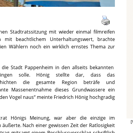
en Stadtratssitzung mit wieder einmal filmreifen
en mit beachtlichem Unterhaltungswert, brachte
eien Wählern noch ein wirklich ernstes Thema zur
h die Stadt Pappenheim in den allseits bekannten
nbringen solle. Hönig stellte dar, dass das
chichten die gesamte Region beträfe und
lante Massenentnahme dieses Grundwassere ein
 den Vogel naus“ meinte Friedrich Hönig hochgradig
trat Hönigs Meinung, war aber die einzige im
[
äußerte. Nach einer gewissen Zeit der Ratlosigkeit
trag mitsamt einem Beschlussvorschlag schriftlich