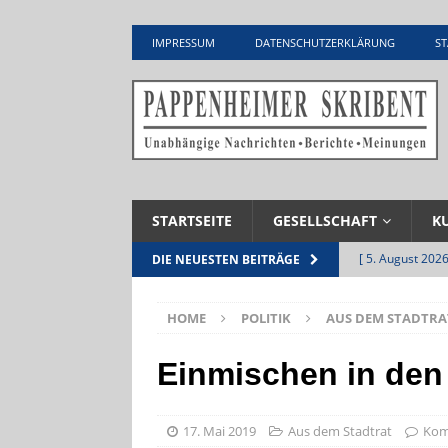
IMPRESSUM
DATENSCHUTZERKLÄRUNG
ST
STARTSEITE
GESELLSCHAFT
K
[ 5. August 2026
DIE NEUESTEN BEITRÄGE
Zementwerk
HOME
POLITIK
AUS DEM STADTRA
[ 4. August 2026
VERANSTALTU
Einmischen in den
[ 4. August 2026
ankommen
V
17. Mai 2019
Aus dem Stadtrat
Kom