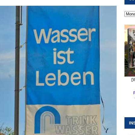
 ]
Kanonendonner und Pappenheimer Marsch für Hubert
RANSTALTUNGEN
 ]
Neue Naturparkführer verstärken das Angebot im Altmühltal
 ]
Stellenangebot beim Wasserzweckverband links der Altmühl
N
[
IN