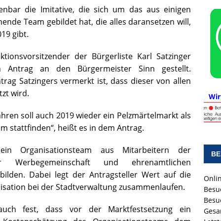
nbar die Imitative, die sich um das aus einigen
nde Team gebildet hat, die alles daransetzen will,
19 gibt.
aktionsvorsitzender der Bürgerliste Karl Satzinger
n Antrag an den Bürgermeister Sinn gestellt.
rag Satzingers vermerkt ist, dass dieser von allen
zt wird.
Wir
hren soll auch 2019 wieder ein Pelzmärtelmarkt als
m stattfinden“, heißt es in dem Antrag.
 ein Organisationsteam aus Mitarbeitern der
BE
der Werbegemeinschaft und ehrenamtlichen
ilden. Dabei legt der Antragsteller Wert auf die
Onlin
nisation bei der Stadtverwaltung zusammenlaufen.
Besu
Besu
auch fest, dass vor der Marktfestsetzung ein
Gesa