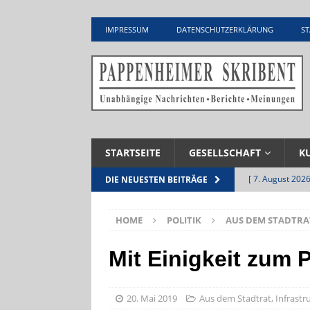
IMPRESSUM
DATENSCHUTZERKLÄRUNG
ST
STARTSEITE
GESELLSCHAFT
K
[ 7. August 2026
DIE NEUESTEN BEITRÄGE
Pappenheim
HOME
POLITIK
AUS DEM STADTRA
[ 5. August 2026
UNTERNEHME
Mit Einigkeit zum 
[ 5. August 2026
Zementwerk
20. Mai 2019
Aus dem Stadtrat
,
Infrastr