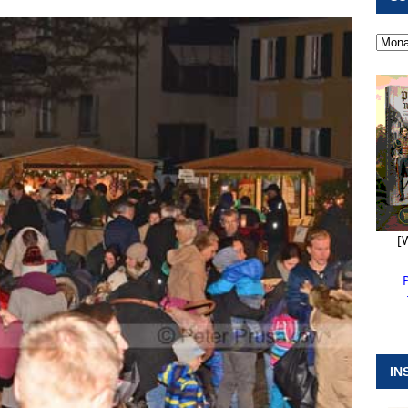
 ]
Militärgeschichte paddelt in Pappenheim bis heute mit
NGEN
 ]
Pappenheim erlebt Hubert Aiwanger mit Botschaften die
ERANSTALTUNGEN
 ]
Wasserversorgung rechts der Altmühl stellt sich neu auf
R
[
IN