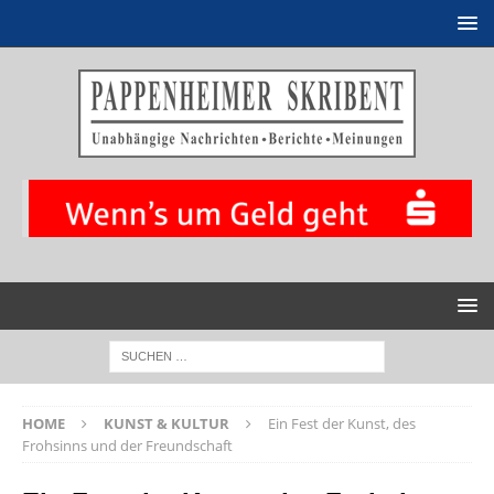
HOME
KUNST & KULTUR
Ein Fest der Kunst, des
Frohsinns und der Freundschaft