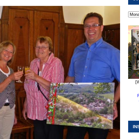
 ]
Pappenheim erlebt Hubert Aiwanger mit Botschaften die
ERANSTALTUNGEN
 ]
Kanonendonner und Pappenheimer Marsch für Hubert
RANSTALTUNGEN
 ]
Sommerabendmusik mit Pop und Musicalklängen in
KIRCHEN
[
IN