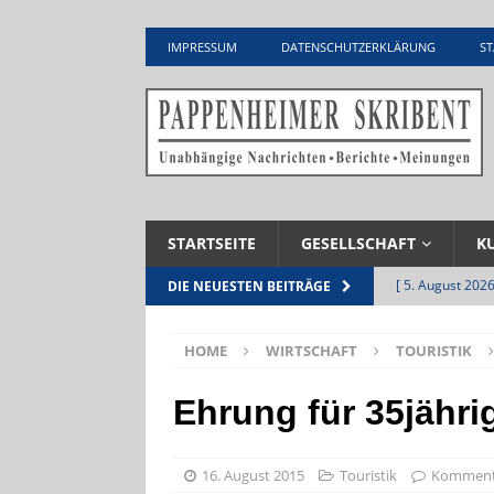
IMPRESSUM
DATENSCHUTZERKLÄRUNG
ST
STARTSEITE
GESELLSCHAFT
K
[ 5. August 2026
DIE NEUESTEN BEITRÄGE
UNTERNEHME
HOME
WIRTSCHAFT
TOURISTIK
[ 5. August 2026
Zementwerk
Ehrung für 35jähr
[ 4. August 2026
VERANSTALTU
16. August 2015
Touristik
Kommenta