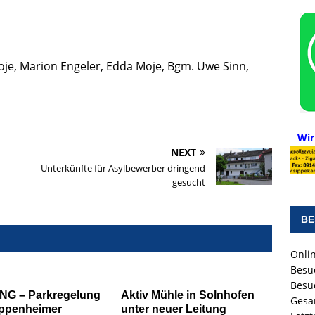
Moje, Marion Engeler, Edda Moje, Bgm. Uwe Sinn,
Wir
NEXT
Unterkünfte für Asylbewerber dringend
gesucht
BE
Onlin
Besu
Besu
G – Parkregelung
Aktiv Mühle in Solnhofen
Gesa
ppenheimer
unter neuer Leitung