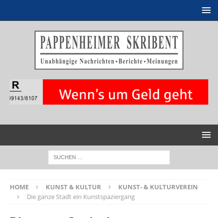
HOME
KUNST & KULTUR
KUNST- & KULTURVEREIN
Die ganze Stadt ein Kunstspaziergang